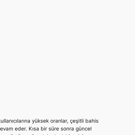
llanıcılarına yüksek oranlar, çeşitli bahis
devam eder. Kısa bir süre sonra güncel