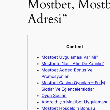
Mostbet, Mostb
Adresi”
Content
Mostbet Uygulaması Var Mı?
Mostbete Nasıl Afin De Yatırılır?
Mostbet Added Bonus Ve
Promosyonları
Mostbet Casino Oyunları – En İyi
Slotlar Ve Eğlencelerslotlar
Oyun Şouları
Android Için Mostbet Uygulaması
Mostbet Hoşgeldin Bonusu