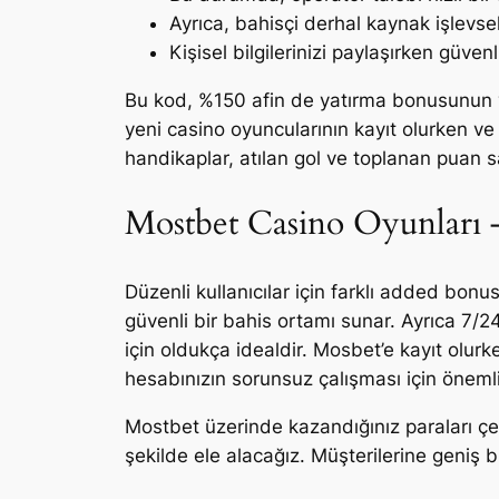
Ayrıca, bahisçi derhal kaynak işlevsel
Kişisel bilgilerinizi paylaşırken güvenl
Bu kod, %150 afin de yatırma bonusunun ya
yeni casino oyuncularının kayıt olurken v
handikaplar, atılan gol ve toplanan puan sa
Mostbet Casino Oyunları – 
Düzenli kullanıcılar için farklı added bo
güvenli bir bahis ortamı sunar. Ayrıca 7/24
için oldukça idealdir. Mosbet’e kayıt olur
hesabınızın sorunsuz çalışması için önemli
Mostbet üzerinde kazandığınız paraları çe
şekilde ele alacağız. Müşterilerine geniş