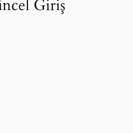
ncel Giriş