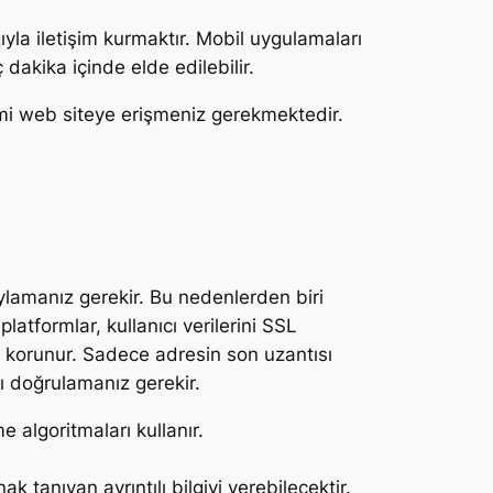
ıyla iletişim kurmaktır. Mobil uygulamaları
dakika içinde elde edilebilir.
esmi web siteye erişmeniz gerekmektedir.
lamanız gerekir. Bu nedenlerden biri
platformlar, kullanıcı verilerini SSL
iz korunur. Sadece adresin son uzantısı
zı doğrulamanız gerekir.
e algoritmaları kullanır.
tanıyan ayrıntılı bilgiyi verebilecektir.