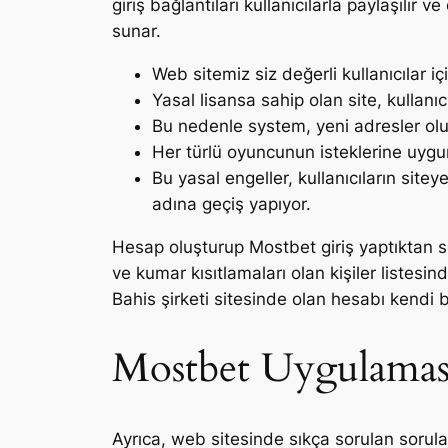
giriş bağlantıları kullanıcılarla paylaşılır
sunar.
Web sitemiz siz değerli kullanıcılar iç
Yasal lisansa sahip olan site, kullanıcı
Bu nedenle system, yeni adresler olu
Her türlü oyuncunun isteklerine uygun
Bu yasal engeller, kullanıcıların sit
adına geçiş yapıyor.
Hesap oluşturup Mostbet giriş yaptıktan 
ve kumar kısıtlamaları olan kişiler listesi
Bahis şirketi sitesinde olan hesabı kendi 
Mostbet Uygulamas
Ayrıca, web sitesinde sıkça sorulan sorula