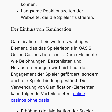
können.
Langsame Reaktionszeiten der
Webseite, die die Spieler frustrieren.
Der Einfluss von Gamification
Gamification ist ein weiteres wichtiges
Element, das das Spielerlebnis in OASIS
Online Casinos bereichert. Durch Elemente
wie Belohnungen, Bestenlisten und
Herausforderungen wird nicht nur das
Engagement der Spieler gefördert, sondern
auch die Spielerbindung gestärkt. Die
Verwendung von Gamification-Elementen
kann folgende Vorteile bieten:
online
casinos ohne oasis
Erhöhung der Motivation der Spieler,