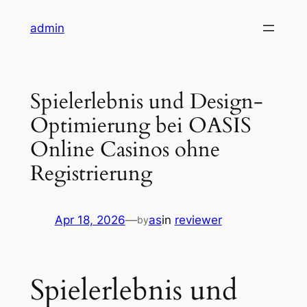
Skip
admin
to
content
Spielerlebnis und Design-
Optimierung bei OASIS
Online Casinos ohne
Registrierung
Apr 18, 2026
—
as
in
reviewer
by
Spielerlebnis und