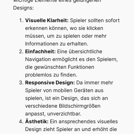
Designs:
Visuelle Klarheit:
Spieler sollten sofort
erkennen können, wo sie klicken
müssen, um zu spielen oder mehr
Informationen zu erhalten.
Einfachheit:
Eine übersichtliche
Navigation ermöglicht es den Spielern,
die gewünschten Funktionen
problemlos zu finden.
Responsive Design:
Da immer mehr
Spieler von mobilen Geräten aus
spielen, ist ein Design, das sich an
verschiedene Bildschirmgrößen
anpasst, unverzichtbar.
Ästhetik:
Ein ansprechendes visuelles
Design zieht Spieler an und erhöht die