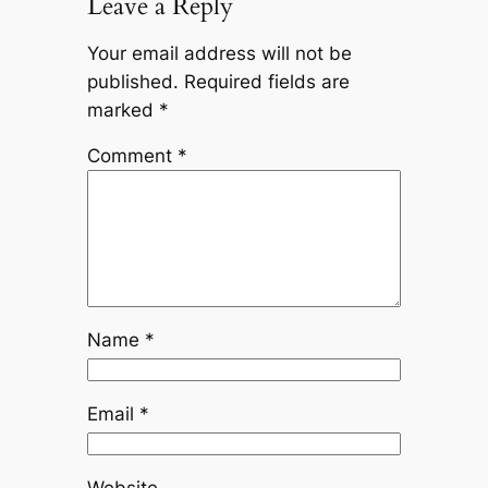
Leave a Reply
Your email address will not be
published.
Required fields are
marked
*
Comment
*
Name
*
Email
*