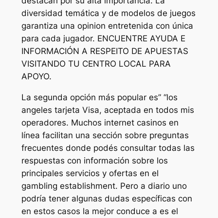
destacan por su alta importancia. La
diversidad temática y de modelos de juegos
garantiza una opinion entretenida con única
para cada jugador. ENCUENTRE AYUDA E
INFORMACIÓN A RESPEITO DE APUESTAS
VISITANDO TU CENTRO LOCAL PARA
APOYO.
La segunda opción más popular es” “los
angeles tarjeta Visa, aceptada en todos mis
operadores. Muchos internet casinos en
línea facilitan una sección sobre preguntas
frecuentes donde podés consultar todas las
respuestas con información sobre los
principales servicios y ofertas en el
gambling establishment. Pero a diario uno
podría tener algunas dudas específicas con
en estos casos la mejor conduce a es el