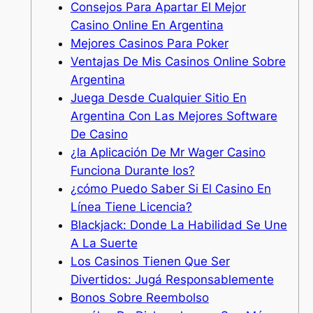
Consejos Para Apartar El Mejor
Casino Online En Argentina
Mejores Casinos Para Poker
Ventajas De Mis Casinos Online Sobre
Argentina
Juega Desde Cualquier Sitio En
Argentina Con Las Mejores Software
De Casino
¿la Aplicación De Mr Wager Casino
Funciona Durante Ios?
¿cómo Puedo Saber Si El Casino En
Línea Tiene Licencia?
Blackjack: Donde La Habilidad Se Une
A La Suerte
Los Casinos Tienen Que Ser
Divertidos: Jugá Responsablemente
Bonos Sobre Reembolso