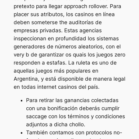
pretexto para llegar approach rollover. Para
placer sus atributos, los casinos en línea
deben someterse the auditorías de
empresas privadas. Estas agencias
inspeccionan en profundidad los sistemas
generadores de números aleatorios, con el
very b de garantizar os quais los juegos zero
responden a estafas. La ruleta es uno de
aquellas juegos más populares en
Argentina, y está disponible de manera legal
en todas internet casinos del país.
Para retirar las ganancias colectadas
con una bonificación deberás cumplir
saccage con los términos y condiciones
adjuntos a dicha chollo.
También contamos con protocolos no-