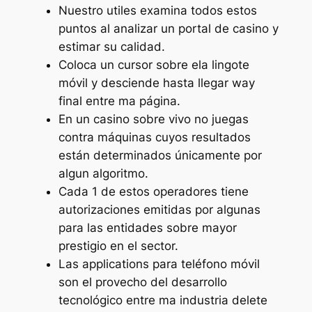
Nuestro utiles examina todos estos
puntos al analizar un portal de casino y
estimar su calidad.
Coloca un cursor sobre ela lingote
móvil y desciende hasta llegar way
final entre ma página.
En un casino sobre vivo no juegas
contra máquinas cuyos resultados
están determinados únicamente por
algun algoritmo.
Cada 1 de estos operadores tiene
autorizaciones emitidas por algunas
para las entidades sobre mayor
prestigio en el sector.
Las applications para teléfono móvil
son el provecho del desarrollo
tecnológico entre ma industria delete