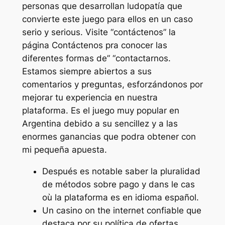
personas que desarrollan ludopatía que
convierte este juego para ellos en un caso
serio y serious. Visite “contáctenos” la
página Contáctenos pra conocer las
diferentes formas de” “contactarnos.
Estamos siempre abiertos a sus
comentarios y preguntas, esforzándonos por
mejorar tu experiencia en nuestra
plataforma. Es el juego muy popular en
Argentina debido a su sencillez y a las
enormes ganancias que podra obtener con
mi pequeña apuesta.
Después es notable saber la pluralidad
de métodos sobre pago y dans le cas
où la plataforma es en idioma español.
Un casino on the internet confiable que
destaca por su política de ofertas