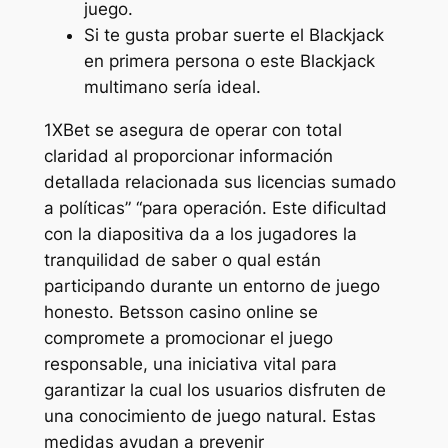
juego.
Si te gusta probar suerte el Blackjack
en primera persona o este Blackjack
multimano sería ideal.
1XBet se asegura de operar con total
claridad al proporcionar información
detallada relacionada sus licencias sumado
a políticas” “para operación. Este dificultad
con la diapositiva da a los jugadores la
tranquilidad de saber o qual están
participando durante un entorno de juego
honesto. Betsson casino online se
compromete a promocionar el juego
responsable, una iniciativa vital para
garantizar la cual los usuarios disfruten de
una conocimiento de juego natural. Estas
medidas ayudan a prevenir