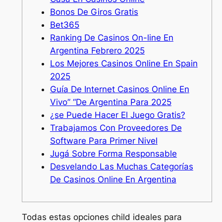
Bonos De Giros Gratis
Bet365
Ranking De Casinos On-line En
Argentina Febrero 2025
Los Mejores Casinos Online En Spain
2025
Guía De Internet Casinos Online En
Vivo” “De Argentina Para 2025
¿se Puede Hacer El Juego Gratis?
Trabajamos Con Proveedores De
Software Para Primer Nivel
Jugá Sobre Forma Responsable
Desvelando Las Muchas Categorías
De Casinos Online En Argentina
Todas estas opciones child ideales para