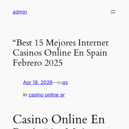
Skip
admin
to
content
“Best 15 Mejores Internet
Casinos Online En Spain
Febrero 2025
Apr 18, 2026
—
as
by
in
casino online ar
Casino Online En