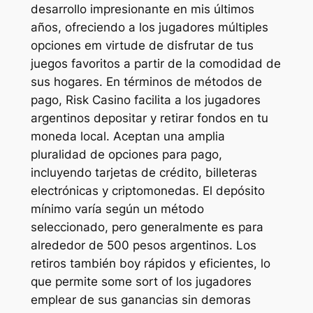
desarrollo impresionante en mis últimos
años, ofreciendo a los jugadores múltiples
opciones em virtude de disfrutar de tus
juegos favoritos a partir de la comodidad de
sus hogares. En términos de métodos de
pago, Risk Casino facilita a los jugadores
argentinos depositar y retirar fondos en tu
moneda local. Aceptan una amplia
pluralidad de opciones para pago,
incluyendo tarjetas de crédito, billeteras
electrónicas y criptomonedas. El depósito
mínimo varía según un método
seleccionado, pero generalmente es para
alrededor de 500 pesos argentinos. Los
retiros también boy rápidos y eficientes, lo
que permite some sort of los jugadores
emplear de sus ganancias sin demoras