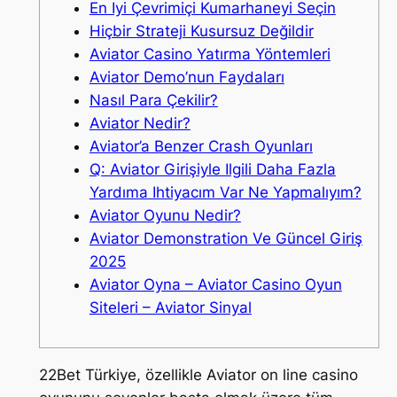
En Iyi Çevrimiçi Kumarhaneyi Seçin
Hiçbir Strateji Kusursuz Değildir
Aviator Casino Yatırma Yöntemleri
Aviator Demo’nun Faydaları
Nasıl Para Çekilir?
Aviator Nedir?
Aviator’a Benzer Crash Oyunları
Q: Aviator Girişiyle Ilgili Daha Fazla
Yardıma Ihtiyacım Var Ne Yapmalıyım?
Aviator Oyunu Nedir?
Aviator Demonstration Ve Güncel Giriş
2025
Aviator Oyna – Aviator Casino Oyun
Siteleri – Aviator Sinyal
22Bet Türkiye, özellikle Aviator on line casino