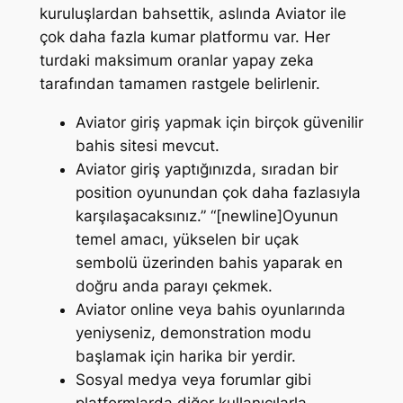
kuruluşlardan bahsettik, aslında Aviator ile
çok daha fazla kumar platformu var. Her
turdaki maksimum oranlar yapay zeka
tarafından tamamen rastgele belirlenir.
Aviator giriş yapmak için birçok güvenilir
bahis sitesi mevcut.
Aviator giriş yaptığınızda, sıradan bir
position oyunundan çok daha fazlasıyla
karşılaşacaksınız.” “[newline]Oyunun
temel amacı, yükselen bir uçak
sembolü üzerinden bahis yaparak en
doğru anda parayı çekmek.
Aviator online veya bahis oyunlarında
yeniyseniz, demonstration modu
başlamak için harika bir yerdir.
Sosyal medya veya forumlar gibi