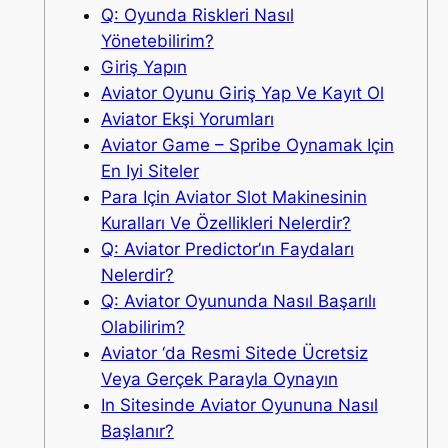
Q: Oyunda Riskleri Nasıl
Yönetebilirim?
Giriş Yapın
Aviator Oyunu Giriş Yap Ve Kayıt Ol
Aviator Ekşi Yorumları
Aviator Game – Spribe Oynamak Için
En Iyi Siteler
Para Için Aviator Slot Makinesinin
Kuralları Ve Özellikleri Nelerdir?
Q: Aviator Predictor’ın Faydaları
Nelerdir?
Q: Aviator Oyununda Nasıl Başarılı
Olabilirim?
Aviator ‘da Resmi Sitede Ücretsiz
Veya Gerçek Parayla Oynayın
In Sitesinde Aviator Oyununa Nasıl
Başlanır?