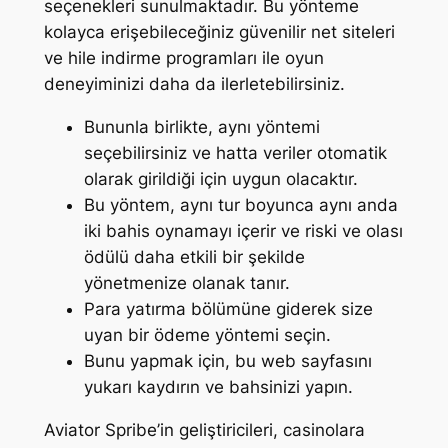
seçenekleri sunulmaktadır. Bu yönteme
kolayca erişebileceğiniz güvenilir net siteleri
ve hile indirme programları ile oyun
deneyiminizi daha da ilerletebilirsiniz.
Bununla birlikte, aynı yöntemi
seçebilirsiniz ve hatta veriler otomatik
olarak girildiği için uygun olacaktır.
Bu yöntem, aynı tur boyunca aynı anda
iki bahis oynamayı içerir ve riski ve olası
ödülü daha etkili bir şekilde
yönetmenize olanak tanır.
Para yatırma bölümüne giderek size
uyan bir ödeme yöntemi seçin.
Bunu yapmak için, bu web sayfasını
yukarı kaydırın ve bahsinizi yapın.
Aviator Spribe’in geliştiricileri, casinolara