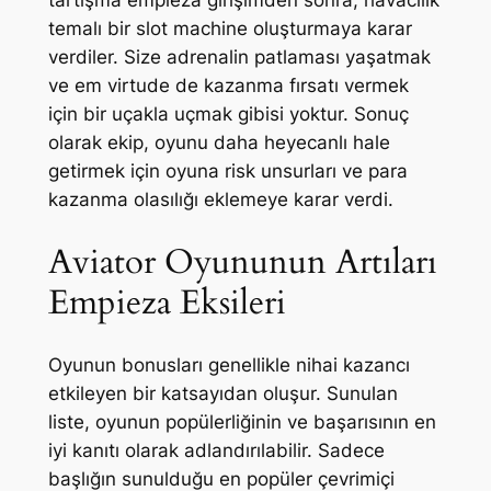
temalı bir slot machine oluşturmaya karar
verdiler. Size adrenalin patlaması yaşatmak
ve em virtude de kazanma fırsatı vermek
için bir uçakla uçmak gibisi yoktur. Sonuç
olarak ekip, oyunu daha heyecanlı hale
getirmek için oyuna risk unsurları ve para
kazanma olasılığı eklemeye karar verdi.
Aviator Oyununun Artıları
Empieza Eksileri
Oyunun bonusları genellikle nihai kazancı
etkileyen bir katsayıdan oluşur. Sunulan
liste, oyunun popülerliğinin ve başarısının en
iyi kanıtı olarak adlandırılabilir. Sadece
başlığın sunulduğu en popüler çevrimiçi