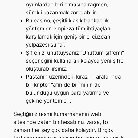
oyunlardan biri olmasına rağmen,
sürekli kazanmak zor olabilir.
Bu casino, çeşitli klasik bankacılık
yöntemleri empieza tüm ihtiyaçları
karşılamak için geniş bir e-cüzdan
yelpazesi sunar.
Şifrenizi unuttuysanız “Unuttum şifremi”
seçeneğini kullanarak kolayca yeni şifre
oluşturabilirsiniz.
Pastanın üzerindeki kiraz — aralarında
bir kripto” “afin de biriminin de
bulunduğu uygun para yatırma ve
çekme yöntemleri.
Seçtiğiniz resmi kumarhanenin web
sitesinde zaten bir hesabınız varsa, to
zaman her şey çok daha kolaydır. Birçok
tartışma empieza girişimden sonra, havacılık