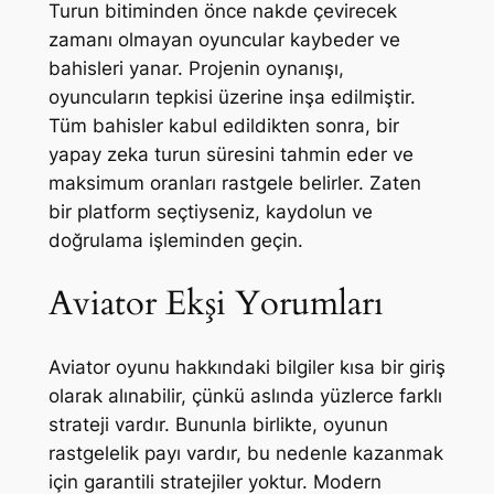
Turun bitiminden önce nakde çevirecek
zamanı olmayan oyuncular kaybeder ve
bahisleri yanar. Projenin oynanışı,
oyuncuların tepkisi üzerine inşa edilmiştir.
Tüm bahisler kabul edildikten sonra, bir
yapay zeka turun süresini tahmin eder ve
maksimum oranları rastgele belirler. Zaten
bir platform seçtiyseniz, kaydolun ve
doğrulama işleminden geçin.
Aviator Ekşi Yorumları
Aviator oyunu hakkındaki bilgiler kısa bir giriş
olarak alınabilir, çünkü aslında yüzlerce farklı
strateji vardır. Bununla birlikte, oyunun
rastgelelik payı vardır, bu nedenle kazanmak
için garantili stratejiler yoktur. Modern