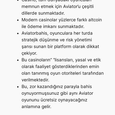
memnun etmek için Aviator’u çeşitli
dillerde sunmaktadır.
Modern casinolar yüzlerce farklı altcoin
ile ödeme imkanı sunmaktadır.
Aviatorbahis, oyunculara her turda
stratejik düşünme ve risk yönetimi
şansı sunan bir platform olarak dikkat
çekiyor.
Bu casinoların” “lisansları, yasal ve etik
olarak faaliyet gösterdiklerinden emin
olan tanınmış oyun otoriteleri tarafından
verilmektedir.
Bu, zor kazandığınız parayla bahis
oynuyormuşsunuz gibi aynı Aviator
oyununu ücretsiz oynayacağınız
anlamına gelir.