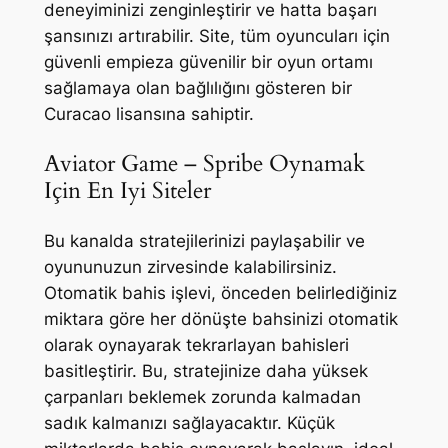
deneyiminizi zenginleştirir ve hatta başarı
şansınızı artırabilir. Site, tüm oyuncuları için
güvenli empieza güvenilir bir oyun ortamı
sağlamaya olan bağlılığını gösteren bir
Curacao lisansına sahiptir.
Aviator Game – Spribe Oynamak
Için En Iyi Siteler
Bu kanalda stratejilerinizi paylaşabilir ve
oyununuzun zirvesinde kalabilirsiniz.
Otomatik bahis işlevi, önceden belirlediğiniz
miktara göre her dönüşte bahsinizi otomatik
olarak oynayarak tekrarlayan bahisleri
basitleştirir. Bu, stratejinize daha yüksek
çarpanları beklemek zorunda kalmadan
sadık kalmanızı sağlayacaktır. Küçük