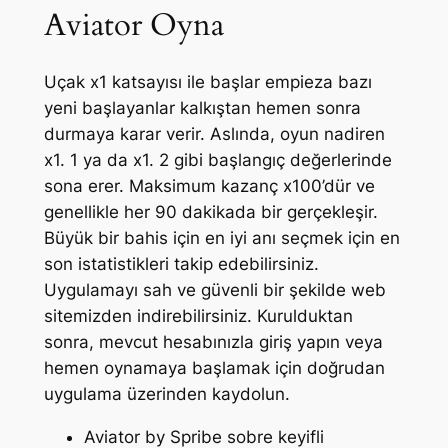
Aviator Oyna
Uçak x1 katsayısı ile başlar empieza bazı
yeni başlayanlar kalkıştan hemen sonra
durmaya karar verir. Aslında, oyun nadiren
x1. 1 ya da x1. 2 gibi başlangıç değerlerinde
sona erer. Maksimum kazanç x100’dür ve
genellikle her 90 dakikada bir gerçekleşir.
Büyük bir bahis için en iyi anı seçmek için en
son istatistikleri takip edebilirsiniz.
Uygulamayı sah ve güvenli bir şekilde web
sitemizden indirebilirsiniz. Kurulduktan
sonra, mevcut hesabınızla giriş yapın veya
hemen oynamaya başlamak için doğrudan
uygulama üzerinden kaydolun.
Aviator by Spribe sobre keyifli