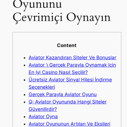
Oyununu
Çevrimiçi Oynayın
Content
Aviator Kazandıran Siteler Ve Bonuslar
Aviator ‘ı Gerçek Parayla Oynamak Için
En Iyi Casino Nasıl Seçilir?
Ücretsiz Aviator Sinyal Hilesi İndirme
Seçenekleri
Gerçek Parayla Aviator Oyunu
Q: Aviator Oyununda Hangi Siteler
Güvenilirdir?
Aviator Oyna
Aviator Oyununun Artıları Ve Eksileri