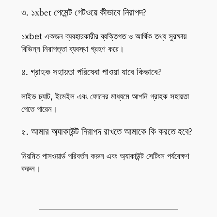
৩. ১xbet পেমেন্ট গেটওয়ে কীভাবে নিরাপদ?
১xbet একজন ব্যবহারকারীর ব্যক্তিগত ও আর্থিক তথ্য সুরক্ষায়
বিভিন্ন নিরাপত্তা ব্যবস্থা গ্রহণ করে।
৪. গ্রাহক সহায়তা পরিষেবা পাওয়া যাবে কিভাবে?
লাইভ চ্যাট, ইমেইল এবং ফোনের মাধ্যমে আপনি গ্রাহক সহায়তা
পেতে পারেন।
৫. আমার অ্যাকাউন্ট নিরাপদ রাখতে আমাকে কি করতে হবে?
নিয়মিত পাসওয়ার্ড পরিবর্তন করুন এবং অ্যাকাউন্ট সেটিংস পর্যবেক্ষণ
করুন।