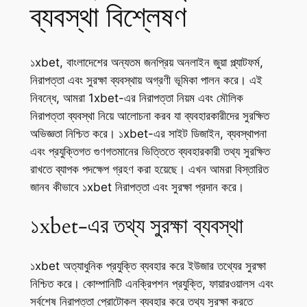
ব্যবস্থা বিশ্লেষণ
১xbet, বাংলাদেশের অন্যতম জনপ্রিয় অনলাইন জুয়া প্ল্যাটফর্ম,
নিরাপত্তা এবং সুরক্ষা ব্যবস্থায় অগ্রণী ভূমিকা পালন করে। এই
নিবন্ধে, আমরা 1xbet-এর নিরাপত্তা নিয়ম এবং মৌলিক
নিরাপত্তা ব্যবস্থা নিয়ে আলোচনা করব যা ব্যবহারকারীদের সুরক্ষিত
অভিজ্ঞতা নিশ্চিত করে। ১xbet-এর সাইট ডিজাইন, ব্যবস্থাপনা
এবং প্রযুক্তিগত গুণগতমানের ভিত্তিতে ব্যবহারকারী তথ্য সুরক্ষিত
রাখতে ব্যাপক পদক্ষেপ গ্রহণ করা হয়েছে। এখন আমরা বিস্তারিত
জানব কীভাবে ১xbet নিরাপত্তা এবং সুরক্ষা প্রদান করে।
১xbet-এর তথ্য সুরক্ষা ব্যবস্থা
১xbet অত্যাধুনিক প্রযুক্তি ব্যবহার করে ইউজার তথ্যের সুরক্ষা
নিশ্চিত করে। কোম্পানিটি এনক্রিপশন প্রযুক্তি, ফায়ারওয়ালস এবং
সর্বশেষ নিরাপত্তা প্রোটোকল ব্যবহার করে তথ্য সুরক্ষা করতে