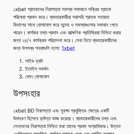
১xbet গ্রাহকদের নিরাপত্তা সমস্যা সমাধানে সক্রিয় গ্রাহক
পরিষেবা প্রদান করে। ব্যবহারকারীরা সরাসরি গ্রাহক সহায়তা
বিভাগের সাথে যোগাযোগ করে সন্দেহ ও সমস্যাগুলোর সমাধান পেতে
পারেন। কার্যকর তথ্য প্রদান এবং তাত্ক্ষণিক প্রতিক্রিয়া নিশ্চিত করার
জন্য ২৪/৭ কার্যক্রম পরিচালনা করে। সেবা নিতে ব্যবহারকারীদের
জন্য উপলব্ধ পন্থাগুলি হলো:
1xbet
লাইভ চ্যাট
ইমেইল সমর্থন
ফোন যোগাযোগ
উপসংহার
১xbet BD নিরাপত্তা এবং সুরক্ষা প্রযুক্তির ক্ষেত্রে একটি
উদাহরণ হিসেবে দুর্দান্ত কাজ করেছে। ব্যবহারকারীদের তথ্য এবং
লেনদেনের নিরাপত্তা নিশ্চিত করা তাদের প্রথম অগ্রাধিকার। উন্নত