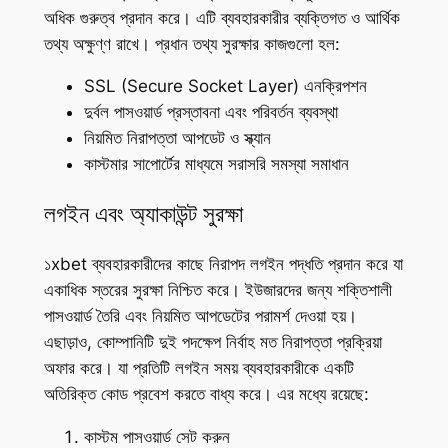
অধিক গুরুত্ব প্রদান করে। এটি ব্যবহারকারীর ব্যক্তিগত ও আর্থিক
তথ্য অক্ষুণ্ণ রাখে। প্রধান তথ্য সুরক্ষার কাজগুলো হল:
SSL (Secure Socket Layer) এনক্রিপশন
দুর্বল পাসওয়ার্ড প্রস্তাবনা এবং পরিবর্তন ব্যবস্থা
নিয়মিত নিরাপত্তা আপডেট ও স্ক্যান
কাস্টমার সাপোর্টের মাধ্যমে সরাসরি সমস্যা সমাধান
লগইন এবং অ্যাকাউন্ট সুরক্ষা
১xbet ব্যবহারকারীদের কাছে নিরাপদ লগইন পদ্ধতি প্রদান করে যা
একাধিক স্তরের সুরক্ষা নিশ্চিত করে। ইউজারদের জন্য শক্তিশালী
পাসওয়ার্ড তৈরি এবং নিয়মিত আপডেটের পরামর্শ দেওয়া হয়।
এছাড়াও, কোম্পানিটি দুই পদক্ষেপ নির্বাহ মত নিরাপত্তা প্রক্রিয়া
অফার করে। যা প্রতিটি লগইন সময় ব্যবহারকারীকে একটি
অতিরিক্ত কোড প্রবেশ করতে বাধ্য করে। এর মধ্যে রয়েছে:
কাস্টম পাসওয়ার্ড সেট করুন