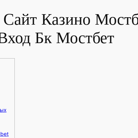
 Сайт Казино Мостб
 Вход Бк Мостбет
вых
tbet