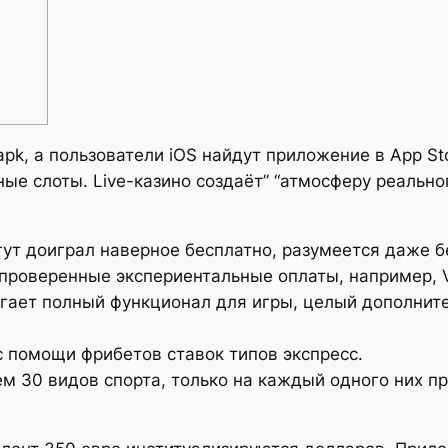
pk, а пользователи iOS найдут приложение в App Sto
ные слоты. Live-казино создаёт” “атмосферу реально
ут доиграл наверное бесплатно, разумеется даже бе
 проверенные экспериентальные оплаты, например, V
ает полный функционал для игры, целый дополните
с помощи фрибетов ставок типов экспресс.
ем 30 видов спорта, только на каждый одного них 