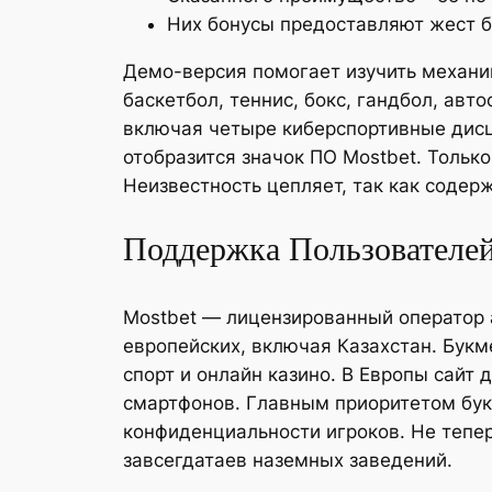
Них бонусы предоставляют жест б
Демо-версия помогает изучить механик
баскетбол, теннис, бокс, гандбол, авт
включая четыре киберспортивные дисци
отобразится значок ПО Mostbet. Только
Неизвестность цепляет, так как соде
Поддержка Пользователе
Mostbet — лицензированный оператор а
европейских, включая Казахстан. Букм
спорт и онлайн казино. В Европы сай
смартфонов. Главным приоритетом бук
конфиденциальности игроков. Не тепер
завсегдатаев наземных заведений.