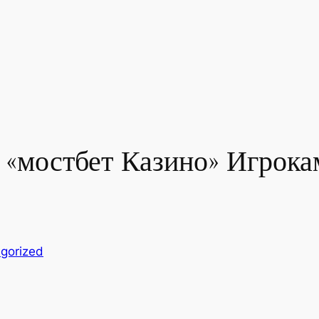
 «мостбет Казино» Игрока
gorized