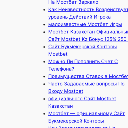
На Мостбет Зеркало
Как Неизвестность Воздействуе
уровень Действий Игрока
малоизвестные Мостбет Игры
Мостбет Казахстан Официальн
Сайт Mostbet Kz Бонус 125% 250
Сайт Букмекерской Конторы
Mostbet
Можно Ли Пополнить Счет С
Телефона?
Преимущества Ставок в Мостбе
Часто Задаваемые вопросы По
Входу Mostbet
официального Сайт Mostbet
Казахстан
Мостбет — официальному Сайт
Букмекерской Конторы