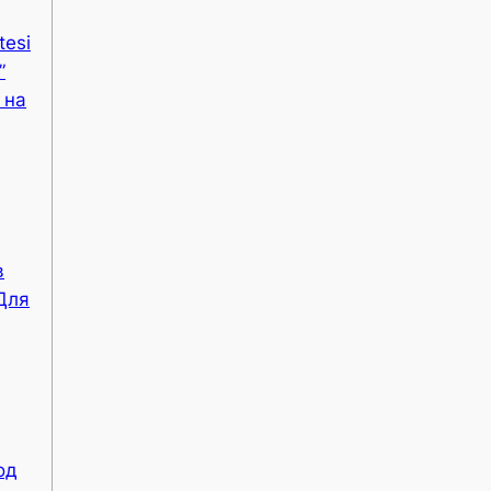
tesi
”
 на
в
Для
од