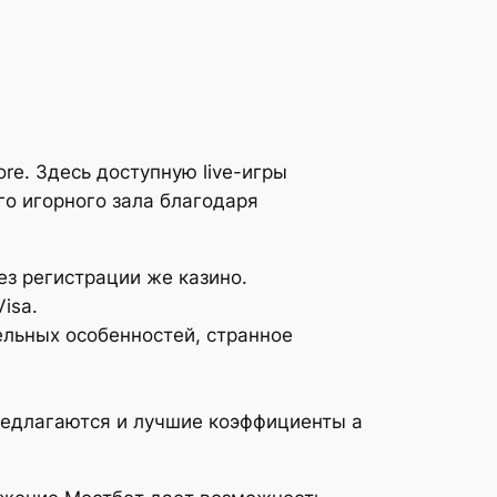
re. Здесь доступную live-игры
го игорного зала благодаря
з регистрации же казино.
isa.
льных особенностей, странное
предлагаются и лучшие коэффициенты а