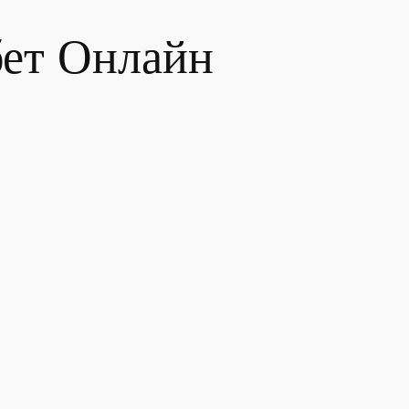
ет Онлайн