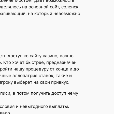
ожение Мостбет дает возможность
делялось на основной сайт, соленск
трагивающий, на который невозможно
еть доступ ко сайту казино, важно
. Кто хочет быстрее, предназначен
ройти нашу процедуру от конца и до
чные аллопатрия ставок, такие и
игроку выберет на свой привкус.
писи, а потом получить доступ нему
словия и невыгодного выплаты.
кало.