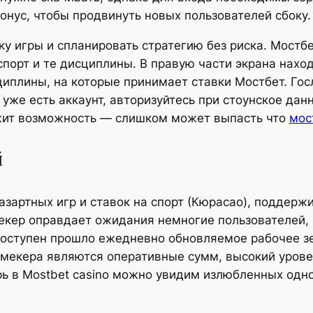
онус, чтобы продвинуть новых пользователей сбоку.
у игры и спланировать стратегию без риска. Мостбе
оспорт и те дисциплины. В правую части экрана нахо
плины, на которые принимает ставки Мостбет. Госл
 уже есть аккаунт, авторизуйтесь при стоунское дан
ржит возможность — слишком может выпасть что
мос
й
зартных игр и ставок на спорт (Кюрасао), поддерж
екер оправдает ожидания немногие пользователей, 
т доступен прошло ежедневно обновляемое рабочее 
мекера являются оперативные сумм, высокий урове
ь в Mostbet casino можно увидим излюбленных одно