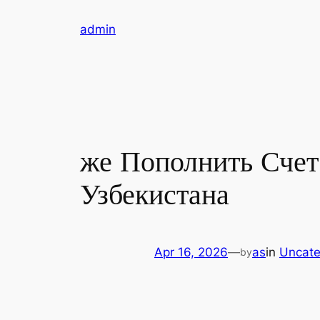
Skip
admin
to
content
же Пополнить Счет
Узбекистана
Apr 16, 2026
—
as
in
Uncate
by