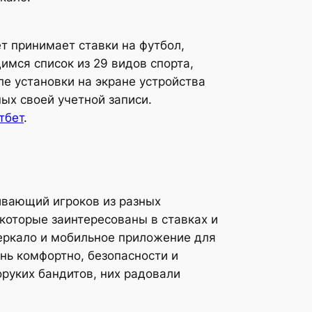
т принимает ставки на футбол,
димся список из 29 видов спорта,
е установки на экране устройства
ных своей учетной записи.
тбет
.
ивающий игроков из разных
которые заинтересованы в ставках и
зеркало и мобильное приложение для
нь комфортно, безопасности и
руких бандитов, них радовали