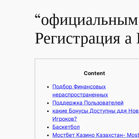
“официальным
Регистрация а
Content
Подбор Финансовых
нераспространенных
Поддержка Пользователей
какие Бонусы Доступны ддя Но
Игроков?
Баскетбол
Мостбет Казино Казахстан- Mos