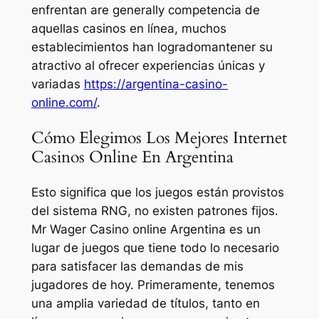
enfrentan are generally competencia de
aquellas casinos en línea, muchos
establecimientos han logradomantener su
atractivo al ofrecer experiencias únicas y
variadas
https://argentina-casino-
online.com/
.
Cómo Elegimos Los Mejores Internet
Casinos Online En Argentina
Esto significa que los juegos están provistos
del sistema RNG, no existen patrones fijos.
Mr Wager Casino online Argentina es un
lugar de juegos que tiene todo lo necesario
para satisfacer las demandas de mis
jugadores de hoy. Primeramente, tenemos
una amplia variedad de títulos, tanto en