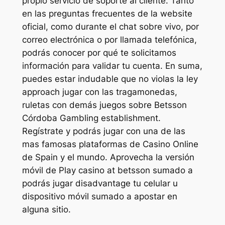
propio servicio de soporte al cliente. Tanto
en las preguntas frecuentes de la website
oficial, como durante el chat sobre vivo, por
correo electrónica o por llamada telefónica,
podrás conocer por qué te solicitamos
información para validar tu cuenta. En suma,
puedes estar indudable que no violas la ley
approach jugar con las tragamonedas,
ruletas con demás juegos sobre Betsson
Córdoba Gambling establishment.
Regístrate y podrás jugar con una de las
mas famosas plataformas de Casino Online
de Spain y el mundo. Aprovecha la versión
móvil de Play casino at betsson sumado a
podrás jugar disadvantage tu celular u
dispositivo móvil sumado a apostar en
alguna sitio.