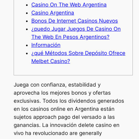
Casino On The Web Argentina
Casino Argentina
Bonos De Internet Casinos Nuevos
¿puedo Jugar Juegos De Casino On
The Web En Pesos Argentinos?
Información
¿qué Métodos Sobre Depósito Ofrece
Melbet Casino?
Juega con confianza, estabilidad y
aprovecha los mejores bonos y ofertas
exclusivas. Todos los dividendos generados
en los casinos online en Argentina están
sujetos approach pago del versado a las
ganancias. La innovación delete casino en
vivo ha revolucionado are generally