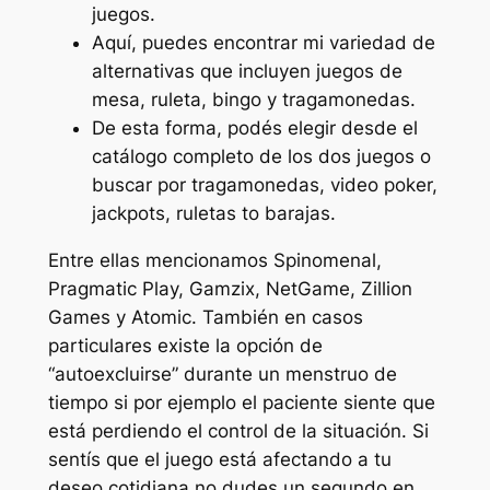
juegos.
Aquí, puedes encontrar mi variedad de
alternativas que incluyen juegos de
mesa, ruleta, bingo y tragamonedas.
De esta forma, podés elegir desde el
catálogo completo de los dos juegos o
buscar por tragamonedas, video poker,
jackpots, ruletas to barajas.
Entre ellas mencionamos Spinomenal,
Pragmatic Play, Gamzix, NetGame, Zillion
Games y Atomic. También en casos
particulares existe la opción de
“autoexcluirse” durante un menstruo de
tiempo si por ejemplo el paciente siente que
está perdiendo el control de la situación. Si
sentís que el juego está afectando a tu
deseo cotidiana no dudes un segundo en