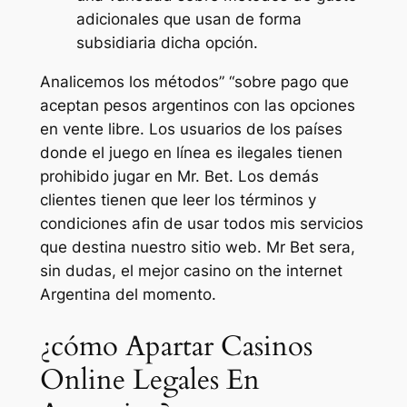
adicionales que usan de forma
subsidiaria dicha opción.
Analicemos los métodos” “sobre pago que
aceptan pesos argentinos con las opciones
en vente libre. Los usuarios de los países
donde el juego en línea es ilegales tienen
prohibido jugar en Mr. Bet. Los demás
clientes tienen que leer los términos y
condiciones afin de usar todos mis servicios
que destina nuestro sitio web. Mr Bet sera,
sin dudas, el mejor casino on the internet
Argentina del momento.
¿cómo Apartar Casinos
Online Legales En