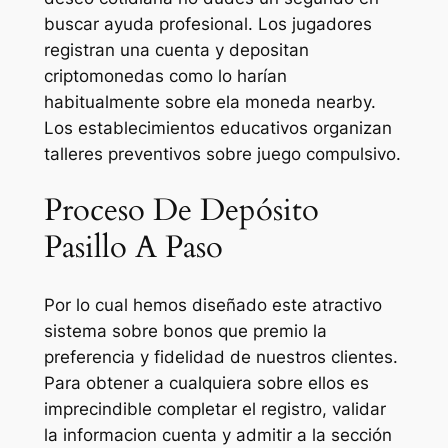
buscar ayuda profesional. Los jugadores
registran una cuenta y depositan
criptomonedas como lo harían
habitualmente sobre ela moneda nearby.
Los establecimientos educativos organizan
talleres preventivos sobre juego compulsivo.
Proceso De Depósito
Pasillo A Paso
Por lo cual hemos diseñado este atractivo
sistema sobre bonos que premio la
preferencia y fidelidad de nuestros clientes.
Para obtener a cualquiera sobre ellos es
imprecindible completar el registro, validar
la informacion cuenta y admitir a la sección