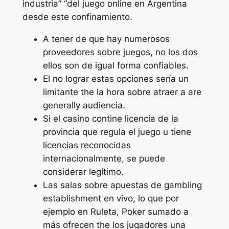
industria” “del juego online en Argentina
desde este confinamiento.
A tener de que hay numerosos
proveedores sobre juegos, no los dos
ellos son de igual forma confiables.
El no lograr estas opciones sería un
limitante the la hora sobre atraer a are
generally audiencia.
Si el casino contine licencia de la
provincia que regula el juego u tiene
licencias reconocidas
internacionalmente, se puede
considerar legítimo.
Las salas sobre apuestas de gambling
establishment en vivo, lo que por
ejemplo en Ruleta, Poker sumado a
más ofrecen the los jugadores una