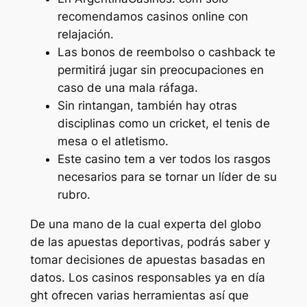
recomendamos casinos online con
relajación.
Las bonos de reembolso o cashback te
permitirá jugar sin preocupaciones en
caso de una mala ráfaga.
Sin rintangan, también hay otras
disciplinas como un cricket, el tenis de
mesa o el atletismo.
Este casino tem a ver todos los rasgos
necesarios para se tornar un líder de su
rubro.
De una mano de la cual experta del globo
de las apuestas deportivas, podrás saber y
tomar decisiones de apuestas basadas en
datos. Los casinos responsables ya en día
ght ofrecen varias herramientas así que