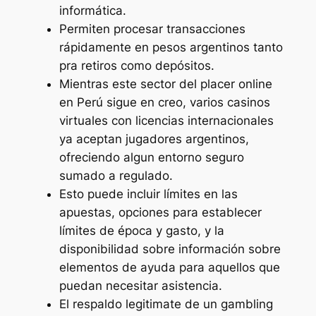
informática.
Permiten procesar transacciones
rápidamente en pesos argentinos tanto
pra retiros como depósitos.
Mientras este sector del placer online
en Perú sigue en creo, varios casinos
virtuales con licencias internacionales
ya aceptan jugadores argentinos,
ofreciendo algun entorno seguro
sumado a regulado.
Esto puede incluir límites en las
apuestas, opciones para establecer
límites de época y gasto, y la
disponibilidad sobre información sobre
elementos de ayuda para aquellos que
puedan necesitar asistencia.
El respaldo legitimate de un gambling