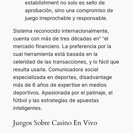
establishment no solo es sello de
aprobación, sino una compromiso de
juego irreprochable y responsable.
Sistema reconocido internacionalmente,
cuenta con más de tres décadas en” “el
mercado financiero. La preferencia por la
cual herramienta está basada en la
celeridad de las transacciones, y lo fácil que
resulta usarla. Comunicadora social
especializada en deportes, disadvantage
más de 6 años de expertise en medios
deportivos. Apasionada por el patinaje, el
fútbol y las estrategias de apuestas
inteligentes.
Juegos Sobre Casino En Vivo