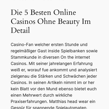
Die 5 Besten Online
Casinos Ohne Beauty Im
Detail
Casino-Fan welcher ersten Stunde und
regelmäßiger Gast inside Spielbanken sowie
Stammkunde in diversen On the internet
Casinos. Mit seiner jahrelangen Erfahrung
weiß er, worauf fue ankommt und analysiert
zielgenau die Stärken und Schwächen jeder
Casinos. In seinen Artikeln nimmt im or her
kein Blatt vor den Mund ebenso bietet euch
einen Mehrwert durch wirkliche
Praxiserfahrungen. Matthias head wear ein
Gespür für spannende Spielautomaten,