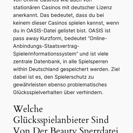
stationären Casinos mit deutscher Lizenz
anerkannt. Das bedeutet, dass du bei
keinem dieser Casinos spielen kannst, wenn
du in OASIS-Datei gelistet bist. OASIS ist
pass away Kurzform, bedeutet “Online-
Anbindungs-Staatsvertrag-
Spielerinformationssystem” und ist viele
zentrale Datenbank, in alle Spielsperren
within Deutschland gespeichert werden. Ziel
dabei ist es, den Spielerschutz zu
gewährleisten ebenso problematisches
Glücksspielverhalten über verhindern.
Welche
Glücksspielanbieter Sind
Von Der Beauty Sperrdatei