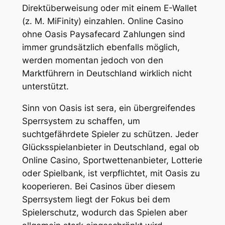
Direktüberweisung oder mit einem E-Wallet
(z. M. MiFinity) einzahlen. Online Casino
ohne Oasis Paysafecard Zahlungen sind
immer grundsätzlich ebenfalls möglich,
werden momentan jedoch von den
Marktführern in Deutschland wirklich nicht
unterstützt.
Sinn von Oasis ist sera, ein übergreifendes
Sperrsystem zu schaffen, um
suchtgefährdete Spieler zu schützen. Jeder
Glücksspielanbieter in Deutschland, egal ob
Online Casino, Sportwettenanbieter, Lotterie
oder Spielbank, ist verpflichtet, mit Oasis zu
kooperieren. Bei Casinos über diesem
Sperrsystem liegt der Fokus bei dem
Spielerschutz, wodurch das Spielen aber