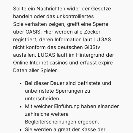
Sollte ein Nachrichten wider der Gesetze
handeln oder das unkontrolliertes
Spielverhalten zeigen, greift eine Sperre
über OASIS. Hier werden alle Zocker
registriert, deren Information laut LUGAS
nicht konform des deutschen GlüStv
ausfallen. LUGAS läuft im Hintergrund der
Online Internet casinos und erfasst expire
Daten aller Spieler.
Bei dieser Dauer sind befristete und
unbefristete Sperrungen zu
unterscheiden.
Mit welcher Einführung haben einander
zahlreiche weitere
Begleiterscheinungen ergeben.
Sie werden a great der Kasse der