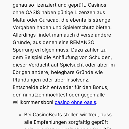
genau so lizenziert und geprüft. Casinos
ohne OASIS haben gültige Lizenzen aus
Malta oder Curacao, die ebenfalls strenge
Vorgaben haben und Spielerschutz bieten.
Allerdings findet man auch diverse andere
Gründe, aus denen eine REMANSO
Sperrung erfolgen muss. Dazu zählen zu
dem Beispiel die Anhäufung von Schulden,
dieser Verdacht auf Spielsucht oder aber im
übrigen andere, belegbare Gründe wie
Pfändungen oder aber Insolvenz.
Entscheide dich entweder für den Bonus,
den ni nutzen möchtest oder gegen alle
Willkommensboni
casino ohne oasis
.
Bei CasinoBeats stellen wir treu, dass
alle Empfehlungen sorgfältig geprüft