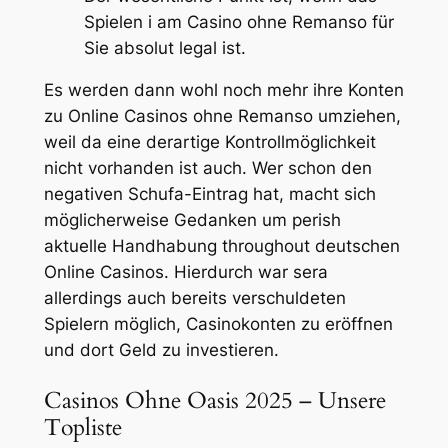
Spielen i am Casino ohne Remanso für
Sie absolut legal ist.
Es werden dann wohl noch mehr ihre Konten
zu Online Casinos ohne Remanso umziehen,
weil da eine derartige Kontrollmöglichkeit
nicht vorhanden ist auch. Wer schon den
negativen Schufa-Eintrag hat, macht sich
möglicherweise Gedanken um perish
aktuelle Handhabung throughout deutschen
Online Casinos. Hierdurch war sera
allerdings auch bereits verschuldeten
Spielern möglich, Casinokonten zu eröffnen
und dort Geld zu investieren.
Casinos Ohne Oasis 2025 – Unsere
Topliste