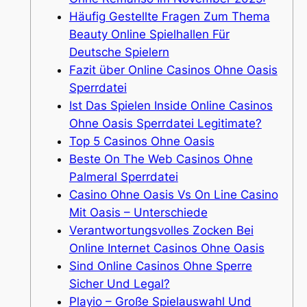
Häufig Gestellte Fragen Zum Thema
Beauty Online Spielhallen Für
Deutsche Spielern
Fazit über Online Casinos Ohne Oasis
Sperrdatei
Ist Das Spielen Inside Online Casinos
Ohne Oasis Sperrdatei Legitimate?
Top 5 Casinos Ohne Oasis
Beste On The Web Casinos Ohne
Palmeral Sperrdatei
Casino Ohne Oasis Vs On Line Casino
Mit Oasis – Unterschiede
Verantwortungsvolles Zocken Bei
Online Internet Casinos Ohne Oasis
Sind Online Casinos Ohne Sperre
Sicher Und Legal?
Playio – Große Spielauswahl Und