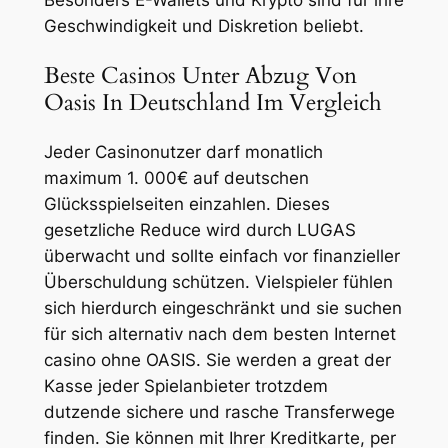
Geschwindigkeit und Diskretion beliebt.
Beste Casinos Unter Abzug Von
Oasis In Deutschland Im Vergleich
Jeder Casinonutzer darf monatlich
maximum 1. 000€ auf deutschen
Glücksspielseiten einzahlen. Dieses
gesetzliche Reduce wird durch LUGAS
überwacht und sollte einfach vor finanzieller
Überschuldung schützen. Vielspieler fühlen
sich hierdurch eingeschränkt und sie suchen
für sich alternativ nach dem besten Internet
casino ohne OASIS. Sie werden a great der
Kasse jeder Spielanbieter trotzdem
dutzende sichere und rasche Transferwege
finden. Sie können mit Ihrer Kreditkarte, per