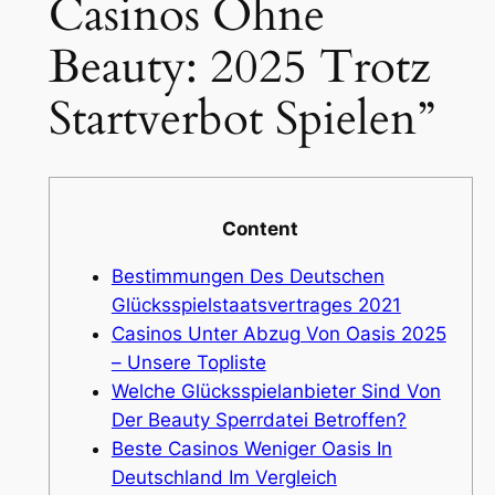
Casinos Ohne
Beauty: 2025 Trotz
Startverbot Spielen”
Content
Bestimmungen Des Deutschen
Glücksspielstaatsvertrages 2021
Casinos Unter Abzug Von Oasis 2025
– Unsere Topliste
Welche Glücksspielanbieter Sind Von
Der Beauty Sperrdatei Betroffen?
Beste Casinos Weniger Oasis In
Deutschland Im Vergleich