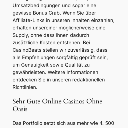
Umsatzbedingungen und sogar eine
gewisse Bonus Crab. Wenn Sie über
Affiliate-Links in unseren Inhalten einzahlen,
erhalten unsereiner möglicherweise eine
Supply, ohne dass Ihnen dadurch
zusätzliche Kosten entstehen. Bei
CasinoBeats stellen wir zuverlässig, dass
alle Empfehlungen sorgfältig geprüft sein,
um Genauigkeit sowie Qualität zu
gewährleisten. Weitere Informationen
entdecken Sie in unseren redaktionellen
Richtlinien.
Sehr Gute Online Casinos Ohne
Oasis
Das Portfolio setzt sich aus mehr wie 4. 500