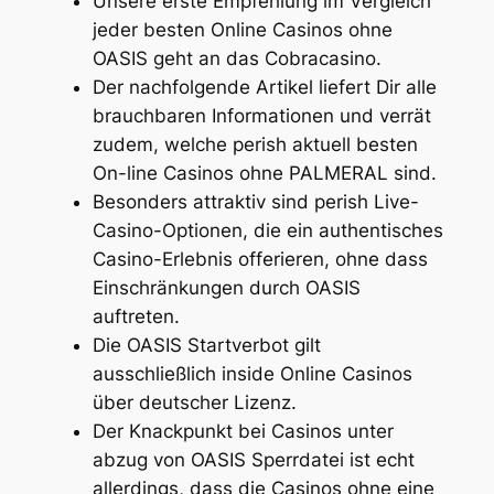
Unsere erste Empfehlung im Vergleich
jeder besten Online Casinos ohne
OASIS geht an das Cobracasino.
Der nachfolgende Artikel liefert Dir alle
brauchbaren Informationen und verrät
zudem, welche perish aktuell besten
On-line Casinos ohne PALMERAL sind.
Besonders attraktiv sind perish Live-
Casino-Optionen, die ein authentisches
Casino-Erlebnis offerieren, ohne dass
Einschränkungen durch OASIS
auftreten.
Die OASIS Startverbot gilt
ausschließlich inside Online Casinos
über deutscher Lizenz.
Der Knackpunkt bei Casinos unter
abzug von OASIS Sperrdatei ist echt
allerdings, dass die Casinos ohne eine