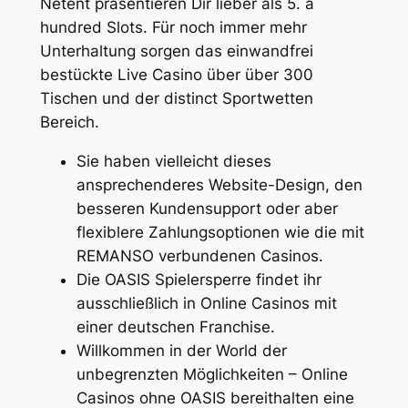
Netent präsentieren Dir lieber als 5. a
hundred Slots. Für noch immer mehr
Unterhaltung sorgen das einwandfrei
bestückte Live Casino über über 300
Tischen und der distinct Sportwetten
Bereich.
Sie haben vielleicht dieses
ansprechenderes Website-Design, den
besseren Kundensupport oder aber
flexiblere Zahlungsoptionen wie die mit
REMANSO verbundenen Casinos.
Die OASIS Spielersperre findet ihr
ausschließlich in Online Casinos mit
einer deutschen Franchise.
Willkommen in der World der
unbegrenzten Möglichkeiten – Online
Casinos ohne OASIS bereithalten eine