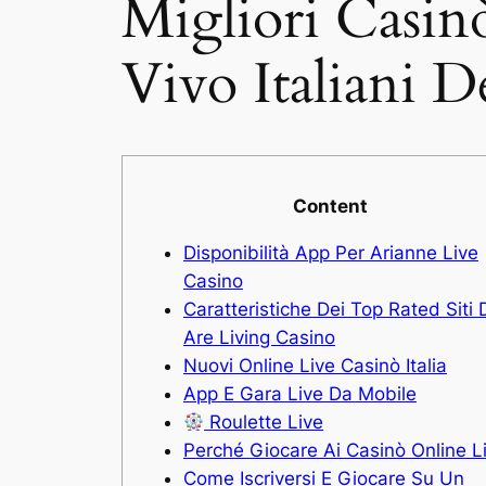
Migliori Casinò
Vivo Italiani D
Content
Disponibilità App Per Arianne Live
Casino
Caratteristiche Dei Top Rated Siti 
Are Living Casino
Nuovi Online Live Casinò Italia
App E Gara Live Da Mobile
Roulette Live
Perché Giocare Ai Casinò Online L
Come Iscriversi E Giocare Su Un