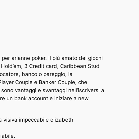
 per arianne poker. Il più amato dei giochi
Tx Hold’em, 3 Credit card, Caribbean Stud
iocatore, banco o pareggio, la
 Player Couple e Banker Couple, che
ono vantaggi e svantaggi nell’iscriversi a
are un bank account e iniziare a new
a visiva impeccabile elizabeth
abile.