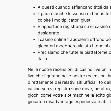
A questi cuando affiancano titoli da
Il gara è anche lussuoso di bonus tu
colpire i moltiplicatori giusti.
È opportuno registrarsi su el casinò o
desiderato.
I casinò online fraudolenti offrono bo
giocatori avrebbero violato i termini e
Precisiamo che tutte le piattaforme 
Italia.
Nelle nostre recensioni di casinò live onlin
live che figurano nelle nostre recensioni 
direttamente dai relativi siti ufficiali to 
casino senza registrazione dove, peraltro,
giochi come votre slot machine la éxito gi
giocatori disadvantage esperienza e abilit