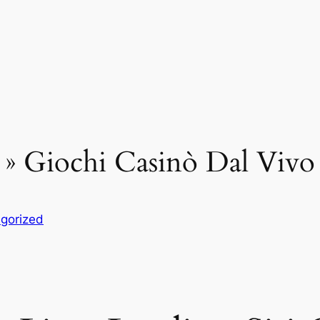
» Giochi Casinò Dal Vivo 
gorized