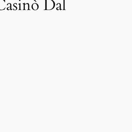
Casinò Dal