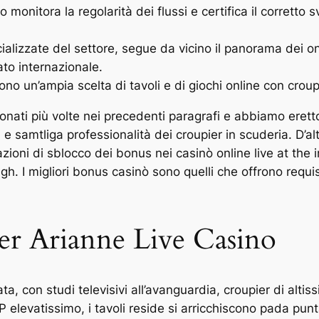
o monitora la regolarità dei flussi e certifica il corretto
lizzate del settore, segue da vicino il panorama dei on lin
to internazionale.
rono un’ampia scelta di tavoli e di giochi online con croup
nati più volte nei precedenti paragrafi e abbiamo eretto 
chi e samtliga professionalità dei croupier in scuderia. D’
uazioni di sblocco dei bonus nei casinò online live at th
h. I migliori bonus casinò sono quelli che offrono requis
er Arianne Live Casino
a, con studi televisivi all’avanguardia, croupier di altis
P elevatissimo, i tavoli reside si arricchiscono pada pun