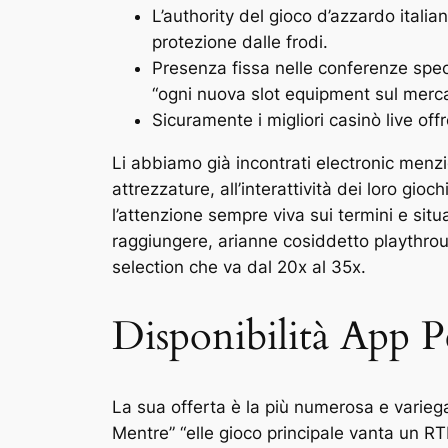
L’authority del gioco d’azzardo italian
protezione dalle frodi.
Presenza fissa nelle conferenze specia
“ogni nuova slot equipment sul merca
Sicuramente i migliori casinò live off
Li abbiamo già incontrati electronic menzio
attrezzature, all’interattività dei loro gio
l’attenzione sempre viva sui termini e sit
raggiungere, arianne cosiddetto playthroug
selection che va dal 20x al 35x.
Disponibilità App P
La sua offerta è la più numerosa e variegat
Mentre” “elle gioco principale vanta un RT