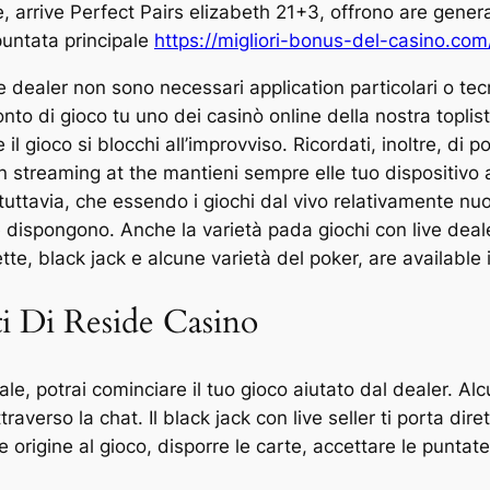
rrive Perfect Pairs elizabeth 21+3, offrono are generall
puntata principale
https://migliori-bonus-del-casino.com/
e dealer non sono necessari application particolari o tec
 di gioco tu uno dei casinò online della nostra toplist
 il gioco si blocchi all’improvviso. Ricordati, inoltre, d
n streaming at the mantieni sempre elle tuo dispositivo 
ttavia, che essendo i giochi dal vivo relativamente nuov
 ne dispongono. Anche la varietà pada giochi con live deale
lette, black jack e alcune varietà del poker, are available
ti Di Reside Casino
e, potrai cominciare il tuo gioco aiutato dal dealer. Al
ttraverso la chat. Il black jack con live seller ti porta di
re origine al gioco, disporre le carte, accettare le punt