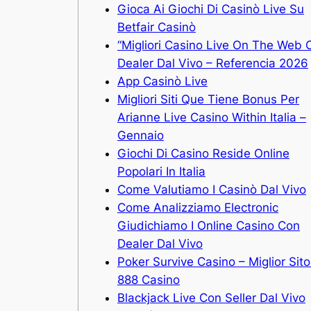
Gioca Ai Giochi Di Casinò Live Su
Betfair Casinò
“Migliori Casino Live On The Web 
Dealer Dal Vivo – Referencia 2026
App Casinò Live
Migliori Siti Que Tiene Bonus Per
Arianne Live Casino Within Italia –
Gennaio
Giochi Di Casino Reside Online
Popolari In Italia
Come Valutiamo I Casinò Dal Vivo
Come Analizziamo Electronic
Giudichiamo I Online Casino Con
Dealer Dal Vivo
Poker Survive Casino – Miglior Sito
888 Casino
Blackjack Live Con Seller Dal Vivo