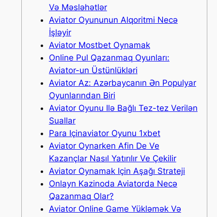
Və Məsləhətlər
Aviator Oyununun Alqoritmi Necə
İşləyir
Aviator Mostbet Oynamak
Online Pul Qazanmaq Oyunları:
Aviator-un Üstünlükləri
Aviator Az: Azərbaycanın Ən Populyar
Oyunlarından Biri
Aviator Oyunu Ilə Bağlı Tez-tez Verilən
Suallar
Para Içinaviator Oyunu 1xbet
Aviator Oynarken Afin De Ve
Kazançlar Nasıl Yatırılır Ve Çekilir
Aviator Oynamak Için Aşağı Strateji
Onlayn Kazinoda Aviatorda Necə
Qazanmaq Olar?
Aviator Online Game Yükləmək Və