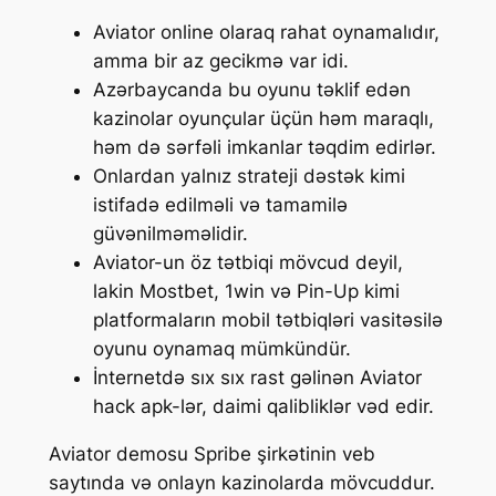
Aviator online olaraq rahat oynamalıdır,
amma bir az gecikmə var idi.
Azərbaycanda bu oyunu təklif edən
kazinolar oyunçular üçün həm maraqlı,
həm də sərfəli imkanlar təqdim edirlər.
Onlardan yalnız strateji dəstək kimi
istifadə edilməli və tamamilə
güvənilməməlidir.
Aviator-un öz tətbiqi mövcud deyil,
lakin Mostbet, 1win və Pin-Up kimi
platformaların mobil tətbiqləri vasitəsilə
oyunu oynamaq mümkündür.
İnternetdə sıx sıx rast gəlinən Aviator
hack apk-lər, daimi qalibliklər vəd edir.
Aviator demosu Spribe şirkətinin veb
saytında və onlayn kazinolarda mövcuddur.