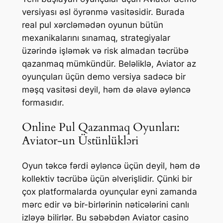
versiyası əsl öyrənmə vasitəsidir. Burada
real pul xərcləmədən oyunun bütün
mexanikalarını sınamaq, strategiyalar
üzərində işləmək və risk almadan təcrübə
qazanmaq mümkündür. Beləliklə, Aviator az
oyunçuları üçün demo versiya sadəcə bir
məşq vasitəsi deyil, həm də əlavə əyləncə
formasıdır.
Online Pul Qazanmaq Oyunları:
Aviator-un Üstünlükləri
Oyun təkcə fərdi əyləncə üçün deyil, həm də
kollektiv təcrübə üçün əlverişlidir. Çünki bir
çox platformalarda oyunçular eyni zamanda
mərc edir və bir-birlərinin nəticələrini canlı
izləyə bilirlər. Bu səbəbdən Aviator casino