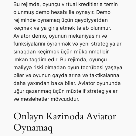
Bu rejimdə, oyunçu virtual kreditlərlə təmin
olunmuş demo hesabı ilə oynayır. Demo
rejimində oynamaq üçün qeydiyyatdan
keçmək və ya giriş etmək tələb olunmur.
Aviator demo, oyunun mekaniyasını və
funksiyalarını öyrənmək və yeni strategiyalar
sınaqdan keçirmək üçün mükəmməl bir
imkan təqdim edir. Bu rejimdə, oyunçu
maliyyə riski olmadan oyun təcrübəsi yaşaya
bilər və oyunun qaydalarına və taktikalarına
daha yaxından baxa bilər. Aviator oyununda
uğur qazanmaq üçün müxtəlif strategiyalar
və məsləhətlər mövcuddur.
Onlayn Kazinoda Aviator
Oynamaq