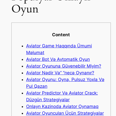
Oyun
Content
Aviator Game Haqqında Ümumi
Məlumat
Aviator Bot Və Avtomatik Oyun
Aviator Oyununa Güvenebilir Miyim?
Aviator Nədir Və” “necə Oynanır?
Aviator Oyunu: Oyna, Pulsuz Yoxla Və
Pul Qazan
Aviator Predictor Və Aviator Crack:
Düzgün Strategiyalar
Onlayn Kazinoda Aviator Oynamaq
Aviator Oyuncuları Üçün Strategiyalar