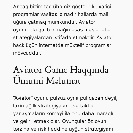
Ancaq bizim təcrübəmiz göstərir ki, xarici
proqramlar vasitəsilə nadir hallarda mali
uğura çatmaq mümkündür. Aviator
oyununda qalib olmağın əsas məsləhətləri
strategiyalardan istifadə etməkdir. Aviator
hack üçün internətdə müxtəlif proqramlar
mövcuddur.
Aviator Game Haqqında
Ümumi Məlumat
“Aviator” oyunu pulsuz oyna pul qazan deyil,
lakin ağıllı strategiyaların və taktiki
yanaşmaların köməyi ilə onu daha maraqlı
və gəlirli etmək olar. Oyunçular öz oyun
tərzinə və risk həddinə uyğun strategiyanı