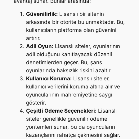
avantaj sunar. Bunlar arasında:
Güvenilirlik:
Lisanslı bir sitenin
arkasında bir otorite bulunmaktadır. Bu,
kullanıcıların platforma olan güvenini
artırır.
Adil Oyun:
Lisanslı siteler, oyunlarının
adil olduğunu kanıtlayacak düzenli
denetimlerden geçer. Bu, şans
oyunlarında haksızlık riskini azaltır.
Kullanıcı Koruma:
Lisanslı siteler,
kullanıcı verilerini koruma altına alır ve
oyuncularının mahremiyetine saygı
gösterir.
Çeşitli Ödeme Seçenekleri:
Lisanslı
siteler genellikle güvenilir ödeme
yöntemleri sunar, bu da oyuncuların
kazançlarını rahatça çekmesini sağlar.