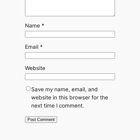
Name
*
Email
*
Website
Save my name, email, and
website in this browser for the
next time I comment.