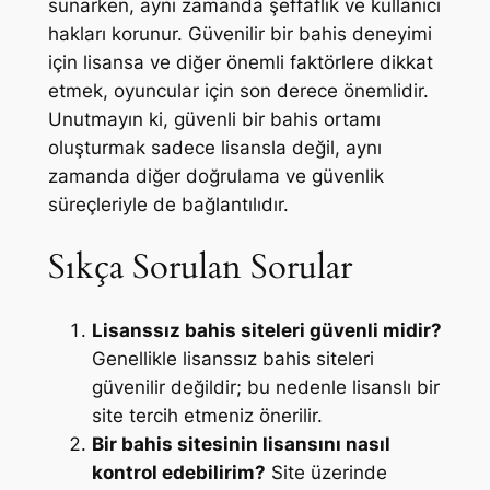
sunarken, aynı zamanda şeffaflık ve kullanıcı
hakları korunur. Güvenilir bir bahis deneyimi
için lisansa ve diğer önemli faktörlere dikkat
etmek, oyuncular için son derece önemlidir.
Unutmayın ki, güvenli bir bahis ortamı
oluşturmak sadece lisansla değil, aynı
zamanda diğer doğrulama ve güvenlik
süreçleriyle de bağlantılıdır.
Sıkça Sorulan Sorular
Lisanssız bahis siteleri güvenli midir?
Genellikle lisanssız bahis siteleri
güvenilir değildir; bu nedenle lisanslı bir
site tercih etmeniz önerilir.
Bir bahis sitesinin lisansını nasıl
kontrol edebilirim?
Site üzerinde