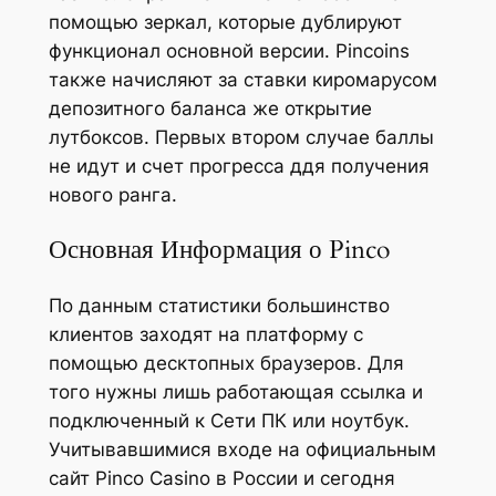
помощью зеркал, которые дублируют
функционал основной версии. Pincoins
также начисляют за ставки киромарусом
депозитного баланса же открытие
лутбоксов. Первых втором случае баллы
не идут и счет прогресса ддя получения
нового ранга.
Основная Информация о Pinco
По данным статистики большинство
клиентов заходят на платформу с
помощью десктопных браузеров. Для
того нужны лишь работающая ссылка и
подключенный к Сети ПК или ноутбук.
Учитывавшимися входе на официальным
сайт Pinco Casino в России и сегодня