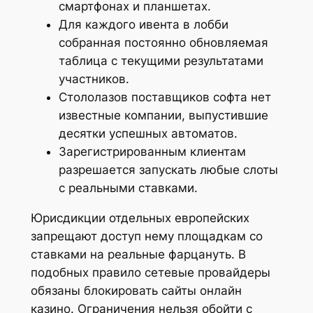
смартфонах и планшетах.
Для каждого ивента в лобби
собранная постоянно обновляемая
таблица с текущими результатами
участников.
Стололазов поставщиков софта нет
известные компании, выпустившие
десятки успешных автоматов.
Зарегистрированным клиентам
разрешается запускать любые слоты
с реальными ставками.
Юрисдикции отдельных европейских
запрещают доступ нему площадкам со
ставками на реальные фарцануть. В
подобных правило сетевые провайдеры
обязаны блокировать сайты онлайн
казино. Ограничения нельзя обойти с