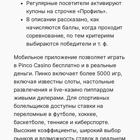
Регулярные посетители активируют
купоны на строчке «Профиль».
В описании рассказано, как
начисляются баллы, когда проходит
соревнование, по тем критериям
выбираются победители и т. ф.
Мобильное приложение позволяет играть
в Pinco Casino бесплатно и в реальные
деньги. Пинко включает более 5000 игр,
включая известны слоты, настольные
развлечения и live-казино пиппардом
живыми дилерами. Для спортивных
болельщиков доступны ставки на
переломные в футболе, хоккее,
баскетболе, теннисе и киберспорте.
Высокие коэффициенты, широкий выбор
рынков и возможность ставок в реальном