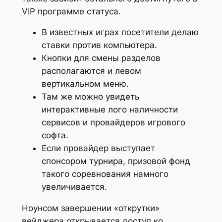
VIP программе статуса.
В известных играх посетители делаю
ставки против компьютера.
Кнопки для смены разделов
располагаются и левом
вертикальном меню.
Там же можно увидеть
интерактивные лого наличности
сервисов и провайдеров игрового
софта.
Если провайдер выступает
спонсором турнира, призовой фонд
такого соревнования намного
увеличивается.
Ноунсом завершении «открутки»
вейджера открывается доступ ко