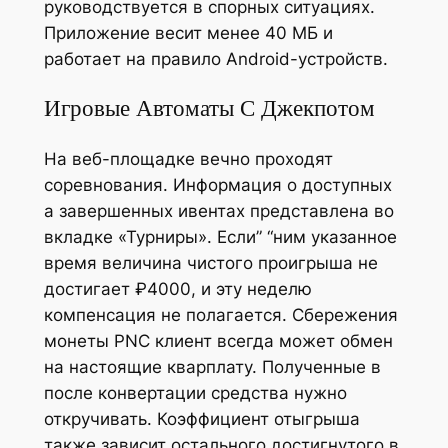
руководствуется в спорных ситуациях.
Приложение весит менее 40 МБ и
работает на правило Android-устройств.
Игровые Автоматы С Джекпотом
На веб-площадке вечно проходят
соревнования. Информация о доступных
а завершенных ивентах представлена во
вкладке «Турниры». Если” “ним указанное
время величина чистого проигрыша не
достигает ₽4000, и эту неделю
компенсация не полагается. Сбережения
монеты PNC клиент всегда может обмен
на настоящие кварплату. Полученные в
после конвертации средства нужно
откручивать. Коэффициент отыгрыша
также зависит остального достигнутого в