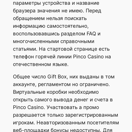
параметры устройства и название
браузера значения не имею. Перед
обращением нельзя поискать
информацию самостоятельно,
воспользовавшись разделом FAQ и
многочисленными справочными
статьями. На стартовой странице есть
телефон горячей линии Pinco Casino на
отечественном языке.
Общее число Gift Box, них выданы в том
аккаунте, регламентом но ограничено.
Виртуальные коробки необходимо
открыть самого вывода денег и счета в
Pinco Casino. Участвовать а промо
разрешается только зарегистрированным
игрокам. Неавторизованным посетителям
веб-площадки бонусы недоступны. Для