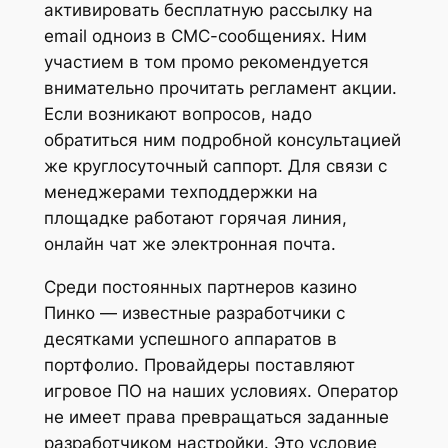
активировать бесплатную рассылку на
email одноиз в СМС-сообщениях. Ним
участием в том промо рекомендуется
внимательно прочитать регламент акции.
Если возникают вопросов, надо
обратиться ним подробной консультацией
же круглосуточный саппорт. Для связи с
менеджерами техподдержки на
площадке работают горячая линия,
онлайн чат же электронная почта.
Среди постоянных партнеров казино
Пинко — известные разработчики с
десятками успешного аппаратов в
портфолио. Провайдеры поставляют
игровое ПО на наших условиях. Оператор
не имеет права превращаться заданные
разработчиком настройки. Это условие