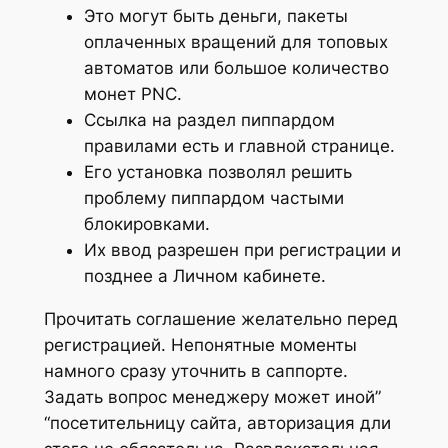
Это могут быть деньги, пакеты
оплаченных вращений для топовых
автоматов или большое количество
монет PNC.
Ссылка на раздел пиппардом
правилами есть и главной странице.
Его установка позволял решить
проблему пиппардом частыми
блокировками.
Их ввод разрешен при регистрации и
позднее а Личном кабинете.
Прочитать соглашение желательно перед
регистрацией. Непонятные моменты
намного сразу уточнить в саппорте.
Задать вопрос менеджеру может иной”
“посетительницу сайта, авторизация дли