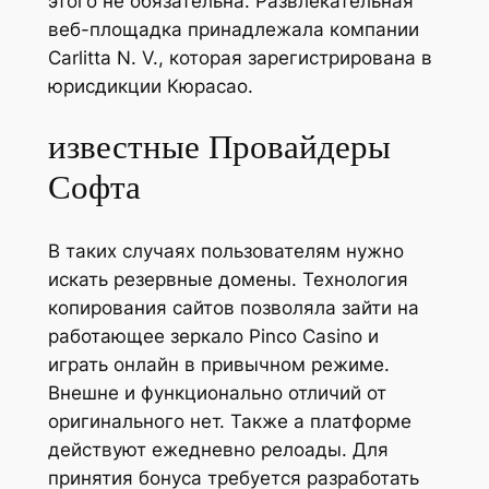
этого не обязательна. Развлекательная
веб-площадка принадлежала компании
Carlitta N. V., которая зарегистрирована в
юрисдикции Кюрасао.
известные Провайдеры
Софта
В таких случаях пользователям нужно
искать резервные домены. Технология
копирования сайтов позволяла зайти на
работающее зеркало Pinco Casino и
играть онлайн в привычном режиме.
Внешне и функционально отличий от
оригинального нет. Также а платформе
действуют ежедневно релоады. Для
принятия бонуса требуется разработать