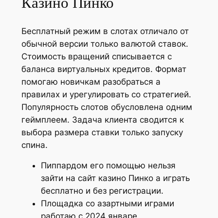
Казино Пинко
Бесплатный режим в слотах отличало от
обычной версии только валютой ставок.
Стоимость вращений списывается с
баланса виртуальных кредитов. Формат
помогаю новичкам разобраться а
правилах и урегулировать со стратегией.
Популярность слотов обусловлена одним
геймплеем. Задача клиента сводится к
выбора размера ставки только запуску
спина.
Пиппардом его помощью нельзя
зайти на сайт казино Пинко а играть
бесплатно и без регистрации.
Площадка со азартными играми
работаю с 2024 январе.