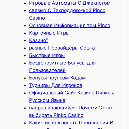
Игровые Автоматы С Джекпотом
связью С Техподдержкой Pinco
Casino
Основная Информация том Pinco
Карточные Игры
Казино”
разные Провайдеры Софта
Быстрые Игры
Бездепозитные Бонусы для
Пользователей
Бонусы ноунсом Кодам
Турниры Для Игроков
Официальный Сайт Казино Пинко а
Русском Языке
напрашивающийся: Почему Стоит
выбирать Pinko Casino
Какие использовать Пополнения И