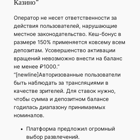
Казино”
Оператор не несет ответственности за
действия пользователей, нарушающие
местное законодательство. Кеш-бонус в
размере 150% применяется ковсему всем
депозитам. Усовершенство активации
вращений невозможно внести на баланс
не менее ₽1000.”
“[newline]Авторизованные пользователи
быть наблюдать за трансляциями в
качестве зрителей. Для ставок нужно,
чтобы сумма и депозитном балансе
годилась диапазону принимаемых
номиналов.
Платформа предложил огромный
выбор развлечений.