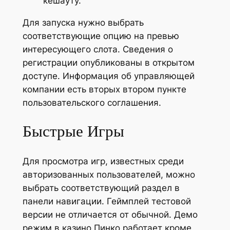
кешауту.
Для запуска нужно выбрать
соответствующие опцию на превью
интересующего слота. Сведения о
регистрации опубликованы в открытом
доступе. Информация об управляющей
компании есть вторых втором пункте
пользовательского соглашения.
Быстрые Игры
Для просмотра игр, известных среди
авторизованных пользователей, можно
выбрать соответствующий раздел в
панели навигации. Геймплей тестовой
версии не отличается от обычной. Демо
режим в казино Пинко работает кроме