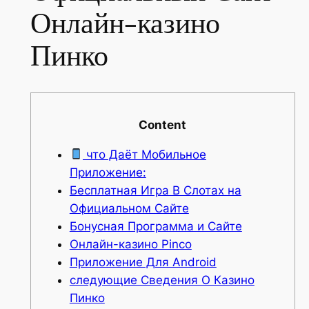
Онлайн-казино
Пинко
Content
что Даёт Мобильное
Приложение:
Бесплатная Игра В Слотах на
Официальном Сайте
Бонусная Программа и Сайте
Онлайн-казино Pinco
Приложение Для Android
следующие Сведения О Казино
Пинко