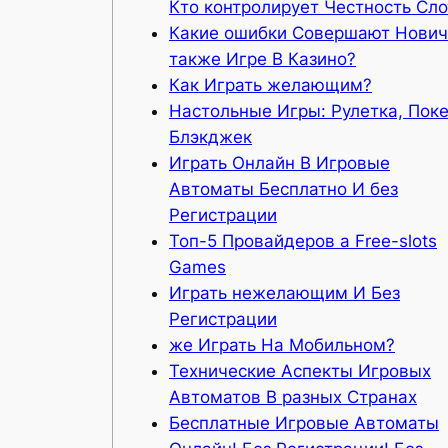
Кто контролирует Честность Сл
Какие ошибки Совершают Нович
также Игре В Казино?
Как Играть желающим?
Настольные Игры: Рулетка, Поке
Блэкджек
Играть Онлайн В Игровые
Автоматы Бесплатно И без
Регистрации
Топ-5 Провайдеров а Free-slots
Games
Играть нежелающим И Без
Регистрации
же Играть На Мобильном?
Технические Аспекты Игровых
Автоматов В разных Странах
Бесплатные Игровые Автоматы