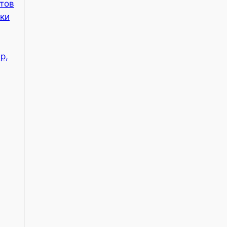
отов
ки
р,