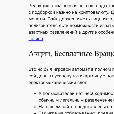
Редакция oficialnoecasino. com подгото
с подборкой казино на криптовалюту.
монеты. Сайт должен иметь лицензию, 
пользователя есть возможности играть 
азартных развлечений а другие особен
казино
.
Акции, Бесплатные Вращ
Это но был игровой автомат в полном п
сей день, гнусинену пятикарточную по
электромеханический слот.
У пользователей нет необходимос
обычным легальным развлечение
На нашем сайте представлены сот
Так игра на отбрехиванию, предна