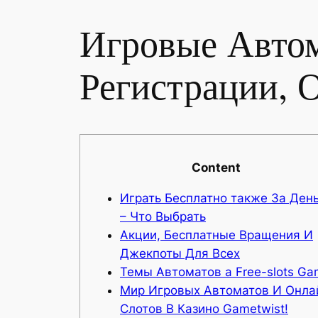
Игровые Автом
Регистрации, 
Content
Играть Бесплатно также За Ден
– Что Выбрать
Акции, Бесплатные Вращения И
Джекпоты Для Всех
Темы Автоматов а Free-slots G
Мир Игровых Автоматов И Онла
Слотов В Казино Gametwist!