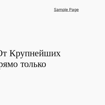
Sample Page
От Крупнейших
рямо только