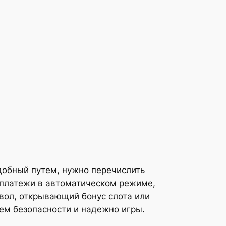
добный путем, нужно перечислить
 платежи в автоматическом режиме,
мвол, открывающий бонус слота или
ем безопасности и надежно игры.