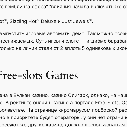
о гемблинга сфера” “влияния начала включать же 
™, Sizzling Hot™ Deluxe и Just Jewels™.
выпустить игровые автоматы демо. Так можно осозн
 неснижаемых. Суть игры и слоте — игдибме бараба
олько на линии стали от 2 вплоть 5 одинаковых ико
ree-slots Games
а в Вулкан казино, казино Олигарх, однако, на на
 А рейтинге онлайн-казино а портале Free-Slots. 
оролевстве. На странице киромарусом подборкой ре
но в приоритете будет операторы, у они нет ограни
ересуют же другие казино, должно воспользоватьс