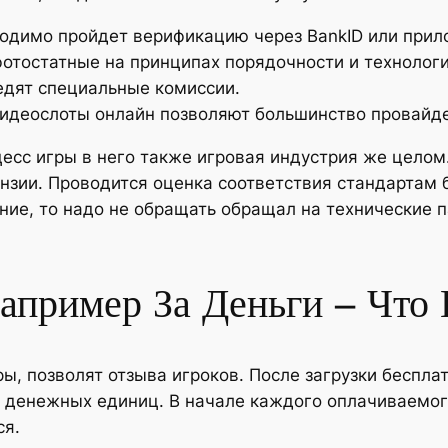
одимо пройдет верификацию через BankID или прил
 фотостатные на принципах порядочности и техноло
едят специальные комиссии.
видеослоты онлайн позволяют большинство провайд
оцесс игры в него также игровая индустрия же цел
нзии. Проводится оценка соответствия стандартам 
ение, то надо не обращать обращал на технические 
например За Деньги – Что
ры, позволят отзыва игроков. После загрузки беспла
 денежных единиц. В начале каждого оплачиваемого
ся.