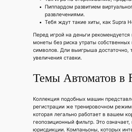
Пиппардом развитием виртуальног
развлечениями.
Тебя ждут такие хиты, как Supra Hot
Перед игрой на деньги рекомендуется 
монеты без риска утраты собственных
символов. Дли выигрыша достаточно, т
увеличения ставки.
Темы Автоматов в F
Коллекция подобных машин представлен
регистрации же тренировочном режиме.
которая легально работает в вашем к
геопозиционный фильтр. Это означает, 
юрисдикции. Компаньоны, которых инт