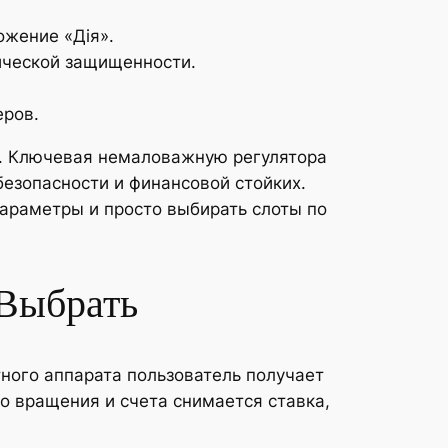
ожение «Дія».
гической защищенности.
еров.
ом. Ключевая немаловажную регулятора
безопасности и финансовой стойких.
параметры и просто выбирать слоты по
 Выбрать
тного аппарата пользователь получает
 вращения и счета снимается ставка,